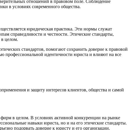
доверительных отношений в правовом поле. Соблюдение
ики в условиях современного общества.
уществляется юридическая практика. Эти нормы служат
пам справедливости и честности. Этические стандарты,
 в целом.
тических стандартов, помогают сохранить доверие к правовой
ью профессиональной идентичности юриста и влияют на все
воприменения и защиту интересов клиентов, общества и самой
 фирм в целом. В условиях активной конкуренции на рынке
ссиональные навыки юриста, но и на его этические стандарты.
рьезно подорвать доверие к юристу и его организации.