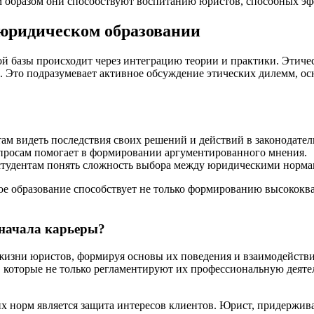
м образом они способствуют воспитанию юристов, способных эф
юридическом образовании
ой базы происходит через интеграцию теории и практики. Этич
са. Это подразумевает активное обсуждение этических дилемм, о
ам видеть последствия своих решений и действий в законодател
просам помогает в формировании аргументированного мнения.
студентам понять сложность выбора между юридическими норм
ое образование способствует не только формированию высокок
 начала карьеры?
изни юристов, формируя основы их поведения и взаимодействия
 которые не только регламентируют их профессиональную деяте
х норм является защита интересов клиентов. Юрист, придержив