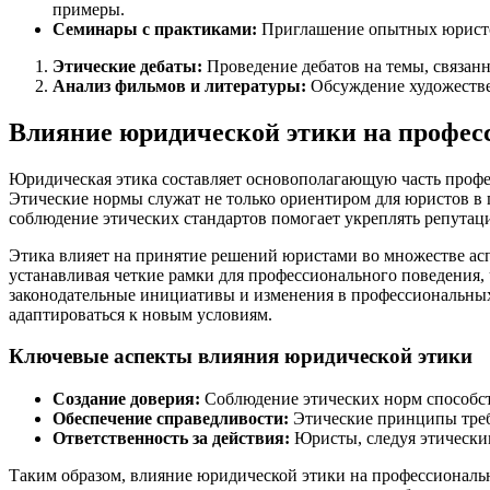
примеры.
Семинары с практиками:
Приглашение опытных юристов
Этические дебаты:
Проведение дебатов на темы, связан
Анализ фильмов и литературы:
Обсуждение художествен
Влияние юридической этики на профес
Юридическая этика составляет основополагающую часть профе
Этические нормы служат не только ориентиром для юристов в 
соблюдение этических стандартов помогает укреплять репутаци
Этика влияет на принятие решений юристами во множестве асп
устанавливая четкие рамки для профессионального поведения,
законодательные инициативы и изменения в профессиональных 
адаптироваться к новым условиям.
Ключевые аспекты влияния юридической этики
Создание доверия:
Соблюдение этических норм способст
Обеспечение справедливости:
Этические принципы требу
Ответственность за действия:
Юристы, следуя этическим
Таким образом, влияние юридической этики на профессиональн