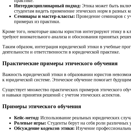
практике.
Интердисциплинарный подход:
Этика может быть включе
студентам видеть применение этических норм в разных к
Семинары и мастер-классы:
Проведение семинаров с уч
примерах из практики.
Кроме того, некоторые школы юристов интегрируют этику в кли
требуют внимательного анализа и обоснования принятых реше
Таким образом, интеграция юридической этики в учебные про
деятельности и ответственности в юридической практике.
Практические примеры этического обучения
Важность юридической этики в образовании юристов невозможн
к юридической системе. Этическое обучение помогает будущи
Существует множество практических примеров этического обу
и навыки принятия решений с учетом этических аспектов.
Примеры этического обучения
Кейс-метод:
Использование реальных юридических случае
Ролевые игры:
Студенты берут на себя роли различных у
Обсуждение кодексов этики:
Изучение профессиональных