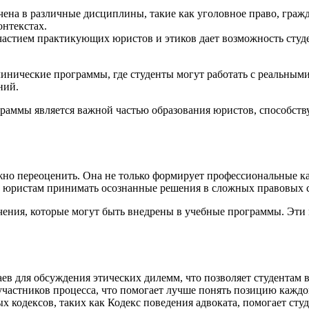
на в различные дисциплины, такие как уголовное право, гражда
онтекстах.
астием практикующих юристов и этиков дает возможность студе
нические программы, где студенты могут работать с реальными 
ний.
граммы является важной частью образования юристов, способст
о переоценить. Она не только формирует профессиональные кач
м юристам принимать осознанные решения в сложных правовых 
чения, которые могут быть внедрены в учебные программы. Эти
в для обсуждения этических дилемм, что позволяет студентам в
частников процесса, что помогает лучше понять позицию каждог
 кодексов, таких как Кодекс поведения адвоката, помогает сту