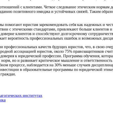
тношений с клиентами. Четкое следование этическим нормам де
 созданию позитивного имиджа и устойчивых связей. Таким образ
ы помогают юристам зарекомендовать себя как надежных и чес
вии с этическими стандартами, привлекают больше клиентов и
 доверие клиентов и способствуют долгосрочному сотрудничеств
жает вероятность профессиональных ошибок и возможных дисц
 профессиональных качеств будущих юристов, что, в свою очер
родной ассоциацией юристов, около 75% правозащитников счита
доверия к юридической профессии. Программа обучения, которая
х норм, но и развивает критическое мышление и ответственност
чебном процессе, наблюдается на 30% меньше случаев дисциплин
 инвестиции в образовательные программы по юридической этике
 граждан.
дагогических институтах
ика