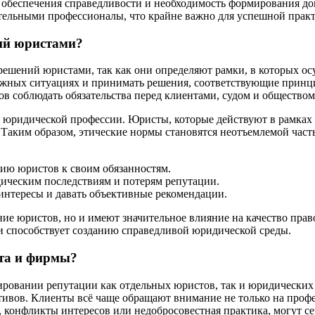
ть обеспечения справедливости и необходимость формирования 
тельными профессионалы, что крайне важно для успешной практ
ий юристами?
ешений юристами, так как они определяют рамки, в которых ос
ожных ситуациях и принимать решения, соответствующие принци
в соблюдать обязательства перед клиентами, судом и обществом
 юридической профессии. Юристы, которые действуют в рамках э
Таким образом, этические нормы становятся неотъемлемой част
ию юристов к своим обязанностям.
ическим последствиям и потерям репутации.
нтересы и давать объективные рекомендации.
ние юристов, но и имеют значительное влияние на качество пра
и способствует созданию справедливой юридической среды.
ста и фирмы?
ровании репутации как отдельных юристов, так и юридических
тивов. Клиенты всё чаще обращают внимание не только на профе
, конфликты интересов или недобросовестная практика, могут се