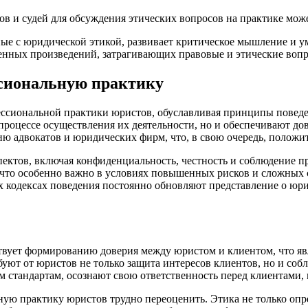
 и судей для обсуждения этических вопросов на практике може
ные с юридической этикой, развивает критическое мышление и 
ных произведений, затрагивающих правовые и этические вопро
сиональную практику
ссиональной практики юристов, обуславливая принципы поведен
процессе осуществления их деятельности, но и обеспечивают д
ю адвокатов и юридических фирм, что, в свою очередь, положит
ектов, включая конфиденциальность, честность и соблюдение п
 что особенно важно в условиях повышенных рисков и сложных 
кодексах поведения постоянно обновляют представление о юрид
вует формированию доверия между юристом и клиентом, что яв
ют от юристов не только защита интересов клиентов, но и соб
 стандартам, осознают свою ответственность перед клиентами, 
ую практику юристов трудно переоценить. Этика не только опре