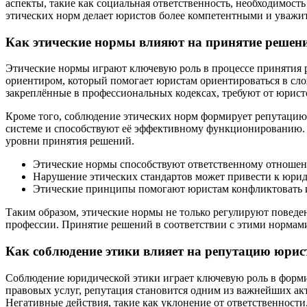
аспекты, такие как социальная ответственность, необходимос
этических норм делает юристов более компетентными и уважи
Как этические нормы влияют на принятие решен
Этические нормы играют ключевую роль в процессе принятия р
ориентиром, который помогает юристам ориентироваться в сл
закреплённые в профессиональных кодексах, требуют от юристо
Кроме того, соблюдение этических норм формирует репутацию
системе и способствуют её эффективному функционированию. 
уровни принятия решений.
Этические нормы способствуют ответственному отношен
Нарушение этических стандартов может привести к юрид
Этические принципы помогают юристам конфликтовать и
Таким образом, этические нормы не только регулируют поведе
профессии. Принятие решений в соответствии с этими нормам
Как соблюдение этики влияет на репутацию юри
Соблюдение юридической этики играет ключевую роль в форми
правовых услуг, репутация становится одним из важнейших ак
Негативные действия, такие как уклонение от ответственности