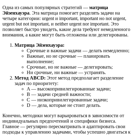
Одна из самых популярных стратегий —
матрица
Эйзенхауэра
. Эта матрица помогает разделять задачи на
четыре категории: urgent и important, important но not urgent,
urgent but not important, и neither urgent nor important. Это
позволяет быстро увидеть, какие дела требуют немедленного
внимания, а какие могут быть отложены или делегированы.
Матрица Эйзенхауэра:
Срочные и важные задачи — делать немедленно;
Важные, но не срочные — планировать
выполнение;
Срочные, но не важные — делегировать;
Ни срочные, ни важные — устранять.
Метод ABCD:
Этот метод предполагает разделение
задач по приоритету:
A — высокопривилегированные задачи;
B — задачи средней важности;
C — низкопривилегированные задачи;
D — дела, которые не стоит делать.
Конечно, методики могут варьироваться в зависимости от
индивидуальных предпочтений и специфики бизнеса.
Главное — регулярно пересматривать и адаптировать свои
подходы к управлению задачами, чтобы успешно двигаться к